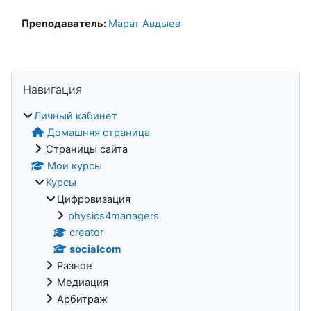
Преподаватель:
Марат Авдыев
Блоки
Пропустить Навигация
Навигация
Личный кабинет
Домашняя страница
Страницы сайта
Мои курсы
Курсы
Цифровизация
physics4managers
creator
socialcom
Разное
Медиация
Арбитраж