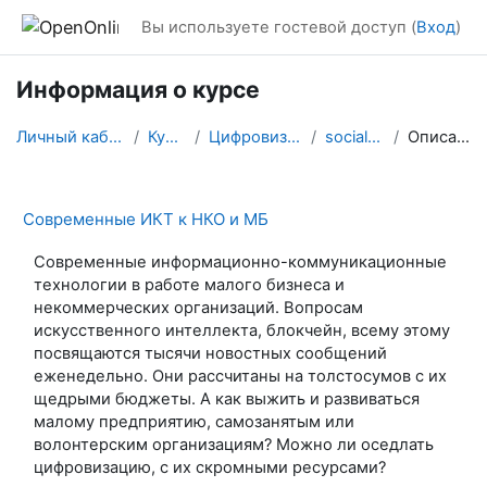
Перейти к основному содержанию
Вы используете гостевой доступ (
Вход
)
Информация о курсе
Личный кабинет
Курсы
Цифровизация
socialcom
Описание
Современные ИКТ к НКО и МБ
Современные информационно-коммуникационные
технологии в работе малого бизнеса и
некоммерческих организаций. Вопросам
искусственного интеллекта, блокчейн, всему этому
посвящаются тысячи новостных сообщений
еженедельно. Они рассчитаны на толстосумов с их
щедрыми бюджеты. А как выжить и развиваться
малому предприятию, самозанятым или
волонтерским организациям? Можно ли оседлать
цифровизацию, с их скромными ресурсами?