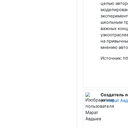
целью авторо
моделирован
эксперимент
школьным пр
важных конц
узкоотраслев
на привычны
мнению автор
Источник: ht
Создатель л
от
Марат Ав