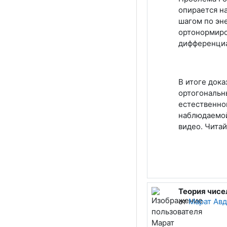
опирается н
шагом по эн
ортонормиро
дифференциа
В итоге док
ортогональны
естественно
наблюдаемой
видео. Чита
Теория чисе
от
Марат Ав