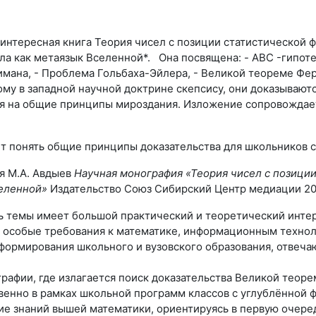
интересная книга Теория чисел с позиции статистической ф
ла как метаязык Вселенной*. Она посвящена: - ABC -гипот
Римана, - Проблема Гольбаха-Эйлера, - Великой теореме Фе
му в западной научной доктрине скепсису, они доказываютс
 на общие принципы мироздания. Изложение сопровождае
ет понять общие принципы доказательства для школьников с
я М.А. Авдыев
Научная монография «Теория чисел с позиции
еленной»
Издательство Союз Сибирский Центр медиации 202
ь темы имеет большой практический и теоретический интер
 особые требования к математике, информационным техноло
формирования школьного и вузовского образования, отвеч
графии, где излагается поиск доказательства Великой теор
енно в рамках школьной программ классов с углублённой ф
ие знаний вышей математики, ориентируясь в первую очере