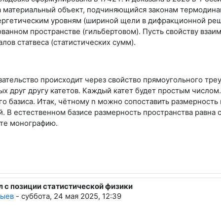
а материальный объект, подчиняющийся законам термодинам
ергетическим уровням (шириной щели в дифракционной реш
ванном пространстве (гильбертовом). Пусть свойству взаи
лов статвеса (статистических сумм).
азательство происходит через свойство прямоугольного тре
х друг другу катетов. Каждый катет будет простым числом.
го базиса. Итак, чётному n можно сопоставить размерност
. В естественном базисе размерность пространства равна 
йте монографию.
л с позиции статистической физики
дыев
-
суббота, 24 мая 2025, 12:39