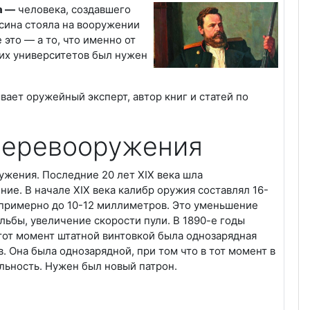
а —
человека, создавшего
сина стояла на вооружении
 это — а то, что именно от
ких университетов был нужен
ает оружейный эксперт, автор книг и статей по
перевооружения
жения. Последние 20 лет XIX века шла
ие. В начале XIX века калибр оружия составлял 16-
 примерно до 10-12 миллиметров. Это уменьшение
ьбы, увеличение скорости пули. В 1890-е годы
тот момент штатной винтовкой была однозарядная
. Она была однозарядной, при том что в тот момент в
льность. Нужен был новый патрон.