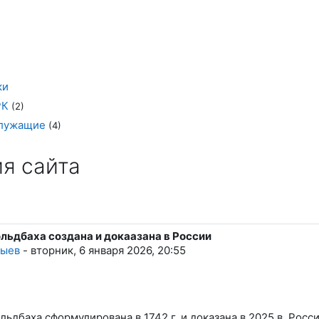
ки
РК
(2)
служащие
(4)
я сайта
льдбаха создана и докаазана в России
дыев
-
вторник, 6 января 2026, 20:55
ьдбаха сформулирована в 1742 г. и доказана в 2025 в Росси