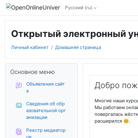
Перейти к основному содержанию
Русский ‎(ru)‎
Открытый электронный у
Личный кабинет
Домашняя страница
Блоки
Пропустить Основное меню
Основное меню
Добро пож
Объявления сайт
Форум
а
Многие наши курсы
Сведения об обр
Мы работаем онлай
азовательной орг
повергалась жёстк
Книга
анизации
расширился 😊.
Реестр медиатор
База данных
ов