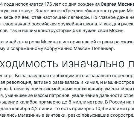
4 года исполняется 176 лет со дня рождения
Сергея Мосин
скую винтовку». Знаменитая «Трехлинейка» конструкции Мо
 весь XX век, став настоящей легендой. Но главное даже не
т свое начало российская оружейная школа. И как для русс
сов, так и нашим конструкторам был нужен свой Мосин.
хлинейке» и роли Мосина в истории нашей страны рассказыв
му и современному вооружению Максим Попенкер.
ходимость изначально 
нкер: Была насущная необходимость изначально перевоору
я революция, активно развивалась и химия, и машиностроен
ров. К началу описываемой нами эпохи калибр уменьшился
я, уменьшение массы патронов, увеличение дальности стрел
ньшение калибра примерно до 8 миллиметров. В России на 
дана калибра 4,2 линии, то есть примерно 10,6 миллиметров
явились магазинные винтовки, резко повысившие скоростре