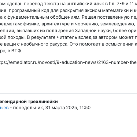
м сделан перевод текста на английский язык в Гл. 7-9 и 11
ие, программный код для раскрытия аксиом математики и к
а к фундаментальным обобщениям. Решая поставленную педа
едметам: физике, архитектуре и черчению, землеведению, 
епций, выпавших из поля зрения Западной науки, более ор
ой походы. В результате читатель вслед за автором может 
е вещи с необычного ракурса. Это помогает в осмыслении 
а, в ВТФ.
tps://emediator.ru/novosti/9-education-news/2163-number-theo
егендарной Трехлинейки
дыев
-
понедельник, 31 марта 2025, 11:50