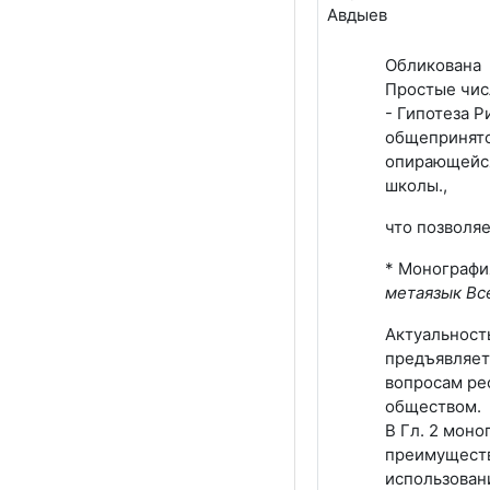
Обликована 
Простые чис
- Гипотеза 
общепринято
опирающейся
школы.,
что позволя
* Монографи
метаязык Вс
Актуальност
предъявляет
вопросам ре
обществом.
В Гл. 2 моно
преимуществ
использован