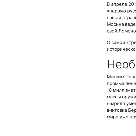
В апреле 201
«первую рус
нашей страны
Мосина веде
свой Ломоно
О самой «тре
историческо
Необ
Максим Попе
промышленна
18 миллимет
массы оружи
назрело уме
винтовка Бер
мире уже по