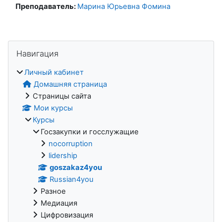
Преподаватель:
Марина Юрьевна Фомина
Блоки
Пропустить Навигация
Навигация
Личный кабинет
Домашняя страница
Страницы сайта
Мои курсы
Курсы
Госзакупки и госслужащие
nocorruption
lidership
goszakaz4you
Russian4you
Разное
Медиация
Цифровизация