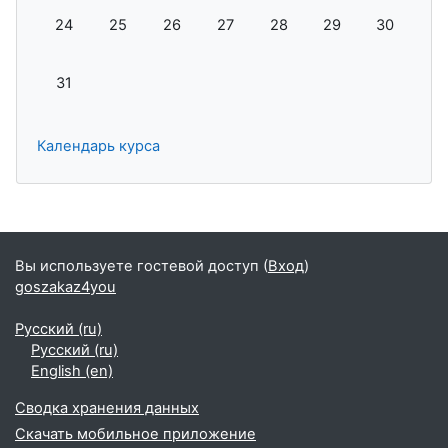
Нет событий, понедельник 24 августа
Нет событий, вторник 25 августа
Нет событий, среда 26 августа
Нет событий, четверг 27 август
Нет событий, пятница 28
Нет событий, суб
Нет событи
24
25
26
27
28
29
30
Нет событий, понедельник 31 августа
31
Календарь курса
Дополнительные блоки
Вы используете гостевой доступ (
Вход
)
goszakaz4you
Русский ‎(ru)‎
Русский ‎(ru)‎
English ‎(en)‎
Сводка хранения данных
Скачать мобильное приложение