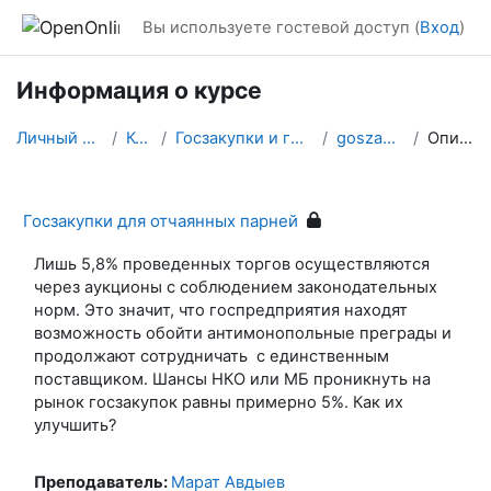
Перейти к основному содержанию
Вы используете гостевой доступ (
Вход
)
Информация о курсе
Личный кабинет
Курсы
Госзакупки и госслужащие
goszakaz4you
Описание
Госзакупки для отчаянных парней
Лишь 5,8% проведенных торгов осуществляются
через аукционы с соблюдением законодательных
норм. Это значит, что госпредприятия находят
возможность обойти антимонопольные преграды и
продолжают сотрудничать с единственным
поставщиком. Шансы НКО или МБ проникнуть на
рынок госзакупок равны примерно 5%. Как их
улучшить?
Преподаватель:
Марат Авдыев