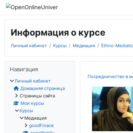
Перейти к основному содержанию
Информация о курсе
Личный кабинет
Курсы
Медиация
Ethno-Mediati
Блоки
Пропустить Навигация
Навигация
Посредничество в м
Личный кабинет
Домашняя страница
Страницы сайта
Мои курсы
Курсы
Медиация
goodFinace
socialfamily