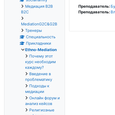
Медиация B2B
Преподаватель:
Бу
B2C
Преподаватель:
В
MediationG2C&G2B
Тренеры
Специальность
Прикладники
Ethno-Mediation
Почему этот
курс необходим
каждому?
Введение в
проблематику
Подходы к
медиации
Онлайн форум и
анализ кейсов
Религиозные