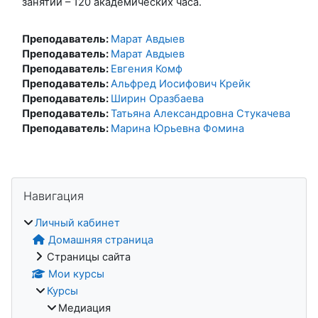
занятий – 120 академических часа.
Преподаватель:
Марат Авдыев
Преподаватель:
Марат Авдыев
Преподаватель:
Евгения Комф
Преподаватель:
Альфред Иосифович Крейк
Преподаватель:
Ширин Оразбаева
Преподаватель:
Татьяна Александровна Стукачева
Преподаватель:
Марина Юрьевна Фомина
Блоки
Пропустить Навигация
Навигация
Личный кабинет
Домашняя страница
Страницы сайта
Мои курсы
Курсы
Медиация